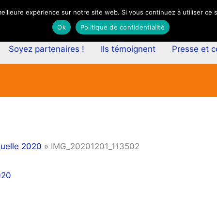
eilleure expérience sur notre site web. Si vous continuez à utiliser ce
Ok
Politique de confidentialité
Soyez partenaires !
Ils témoignent
Presse et 
nuelle 2020
IMG_20201201_113502
020