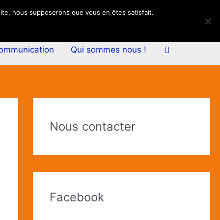
 site, nous supposerons que vous en êtes satisfait.
Rechercher
communication
Qui sommes nous !
A
r
Nous contacter
t
i
c
l
Facebook
e