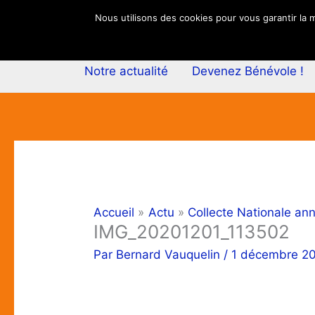
Aller
Nous utilisons des cookies pour vous garantir la m
au
contenu
Notre actualité
Devenez Bénévole !
Accueil
Actu
Collecte Nationale an
IMG_20201201_113502
Par
Bernard Vauquelin
/
1 décembre 2