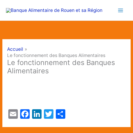
Aller
au
contenu
Accueil
Le fonctionnement des Banques Alimentaires
Le fonctionnement des Banques
Alimentaires
E
F
Li
T
P
m
a
n
w
ar
ai
c
k
itt
ta