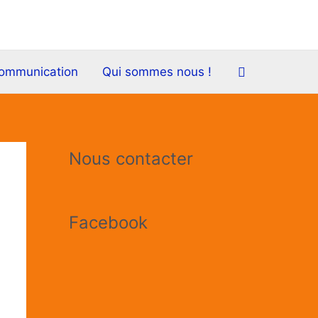
Rechercher
communication
Qui sommes nous !
A
Nous contacter
r
t
Facebook
i
c
l
e