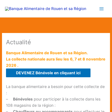
Aller
au
contenu
Actualité
Banque Alimentaire de Rouen et sa Région.
La collecte nationale aura lieu les 6, 7 et 8 novembre
2026 .
DEVENEZ Bénévole en cliquant ici
La banque alimentaire a besoin pour cette collecte de
:
–
Bénévoles
pour participer à la collecte dans les
108 magasins de la région :
–
Chauffeurs ou accompagnants
pour effectuer le