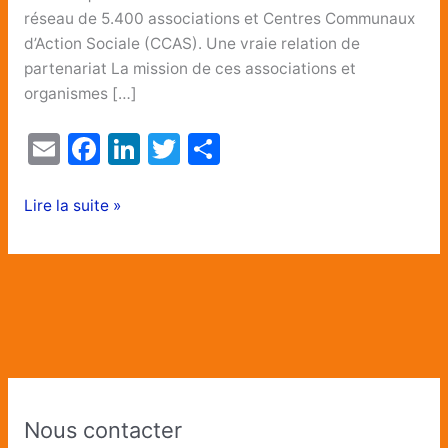
réseau de 5.400 associations et Centres Communaux
d’Action Sociale (CCAS). Une vraie relation de
partenariat La mission de ces associations et
organismes […]
E
F
Li
T
P
m
a
n
w
ar
ai
c
k
itt
ta
Lire la suite »
l
e
e
er
g
b
dI
er
o
n
o
k
A
r
Nous contacter