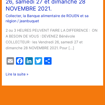
26, samedi 27 et dimanche 28
de
NOVEMBRE 2021.
la
Banque
Collecter
,
la Banque alimentaire de ROUEN et sa
Alimentaire
région
/
jeanbuquet
de
2 ou 3 HEURES PEUVENT FAIRE LA DIFFERENCE : ON
Rouen
A BESOIN DE VOUS : DEVENEZ Bénévole
et
COLLECTEUR : les Vendredi 26, samedi 27 et
sa
dimanche 28 NOVEMBRE 2021. Pour […]
Région
aura
E
F
Li
T
P
lieu
m
a
n
w
ar
les
ai
c
k
itt
ta
Vendredi
Lire la suite »
26,
l
e
e
er
g
samedi
b
dI
er
27
o
n
et
dimanche