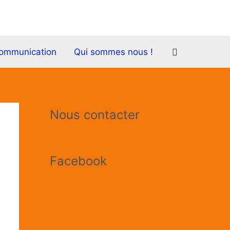
Rechercher
communication
Qui sommes nous !
A
Nous contacter
r
t
Facebook
i
c
l
e