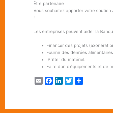
Être partenaire
Vous souhaitez apporter votre soutien
!
Les entreprises peuvent aider la Banqu
Financer des projets (exonératio
Fournir des denrées alimentaires
Prêter du matériel.
Faire don d’équipements et de ma
E
F
Li
T
P
m
a
n
w
ar
ai
c
k
itt
ta
l
e
e
er
g
b
dI
er