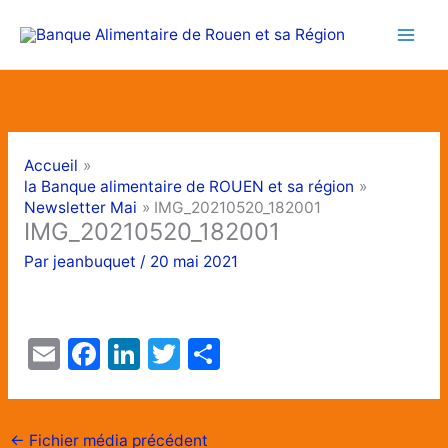
Aller
au
contenu
Accueil
la Banque alimentaire de ROUEN et sa région
Newsletter Mai
IMG_20210520_182001
IMG_20210520_182001
Par
jeanbuquet
/
20 mai 2021
E
F
Li
T
P
m
a
n
w
ar
ai
c
k
itt
ta
←
Fichier média précédent