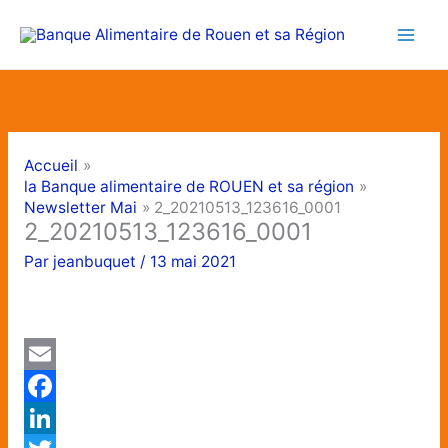
Aller
au
contenu
Accueil
la Banque alimentaire de ROUEN et sa région
Newsletter Mai
2_20210513_123616_0001
2_20210513_123616_0001
Par
jeanbuquet
/
13 mai 2021
E
m
F