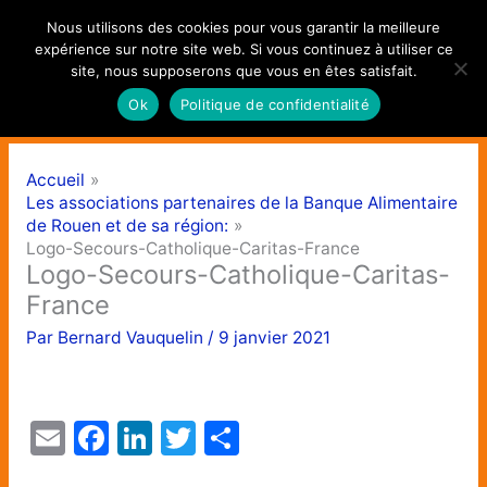
Aller
Nous utilisons des cookies pour vous garantir la meilleure
au
expérience sur notre site web. Si vous continuez à utiliser ce
contenu
site, nous supposerons que vous en êtes satisfait.
Ok
Politique de confidentialité
Accueil
Les associations partenaires de la Banque Alimentaire
de Rouen et de sa région:
Logo-Secours-Catholique-Caritas-France
Logo-Secours-Catholique-Caritas-
France
Par
Bernard Vauquelin
/
9 janvier 2021
E
F
Li
T
P
m
a
n
w
ar