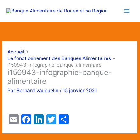
Aller
au
contenu
Accueil
Le fonctionnement des Banques Alimentaires
i150943-infographie-banque-alimentaire
i150943-infographie-banque-
alimentaire
Par
Bernard Vauquelin
/
15 janvier 2021
E
F
Li
T
P
m
a
n
w
ar
ai
c
k
itt
ta