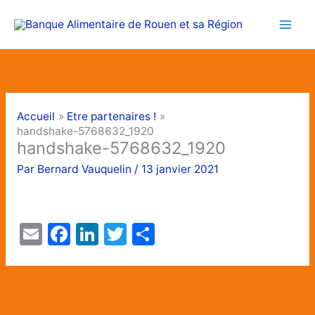
Aller
au
contenu
Accueil
Etre partenaires !
handshake-5768632_1920
handshake-5768632_1920
Par
Bernard Vauquelin
/
13 janvier 2021
E
F
Li
T
P
m
a
n
w
ar
ai
c
k
itt
ta
l
e
e
er
g