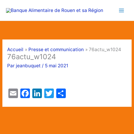
Aller
au
contenu
Accueil
Presse et communication
76actu_w1024
76actu_w1024
Par
jeanbuquet
/
5 mai 2021
E
F
Li
T
P
m
a
n
w
ar
ai
c
k
itt
ta
l
e
e
er
g
b
dI
er