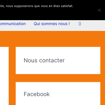
 site, nous supposerons que vous en êtes satisfait.
Rechercher
communication
Qui sommes nous !
A
r
Nous contacter
t
i
c
l
Facebook
e