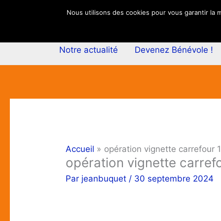
Aller
Nous utilisons des cookies pour vous garantir la m
au
contenu
Notre actualité
Devenez Bénévole !
Accueil
opération vignette carrefour 1
opération vignette carref
Par
jeanbuquet
/
30 septembre 2024