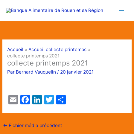
Aller
au
contenu
Accueil
Accueil collecte printemps
collecte printemps 2021
collecte printemps 2021
Par
Bernard Vauquelin
/
20 janvier 2021
E
F
Li
T
P
m
a
n
w
ar
ai
c
k
itt
ta
l
e
e
er
g
←
Fichier média précédent